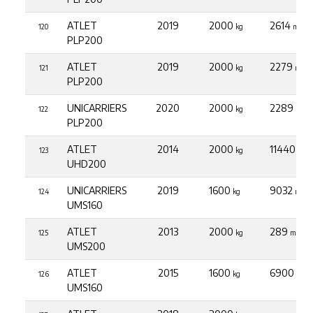
ATLET
2019
2000
2614
120
kg
mth
PLP200
ATLET
2019
2000
2279
121
kg
mth
PLP200
UNICARRIERS
2020
2000
2289
122
kg
mth
PLP200
ATLET
2014
2000
11440
123
kg
mth
UHD200
UNICARRIERS
2019
1600
9032
124
kg
mth
UMS160
ATLET
2013
2000
289
125
kg
mth
UMS200
ATLET
2015
1600
6900
126
kg
mth
UMS160