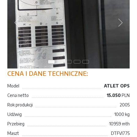
Poprzedni
Następn
CENA I DANE TECHNICZNE:
Model
ATLET OPS
Cena netto
15.050
PLN
Rok produkcji
2005
Udźwig
1000 kg
Przebieg
10959 mth
Maszt
DTFVI775