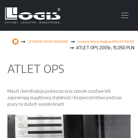
UŻYWANE WÓZKI WIDŁOWE
Używane Wózki Widłowe MAGAZYNOWE
ATLET OPS 2005r, 15.050 PLN
ATLET OPS
Maszt i konstrukcja podwozia oraz szeroki rozstaw kół
zapewniają wyjątkową stabilność i bezpieczeństwo podczas
pracy na dużych wysokościach.