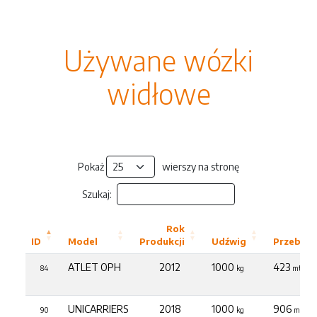
Używane wózki
widłowe
Pokaż
wierszy na stronę
Szukaj:
Rok
ID
Model
Produkcji
Udźwig
Przebieg
ATLET OPH
2012
1000
423
84
kg
mth
UNICARRIERS
2018
1000
906
90
kg
mth