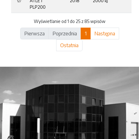
ATLET
2018
2000
127
kg
PLP200
Wyświetlanie od 1 do 25 z 85 wpisów
Pierwsza
Poprzednia
1
Następna
Ostatnia