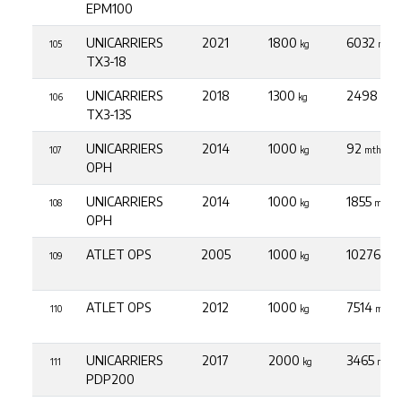
EPM100
UNICARRIERS
2021
1800
6032
105
kg
mth
TX3-18
UNICARRIERS
2018
1300
2498
106
kg
mth
TX3-13S
UNICARRIERS
2014
1000
92
107
kg
mth
OPH
UNICARRIERS
2014
1000
1855
108
kg
mth
OPH
ATLET OPS
2005
1000
10276
109
kg
mth
ATLET OPS
2012
1000
7514
110
kg
mth
UNICARRIERS
2017
2000
3465
111
kg
mth
PDP200