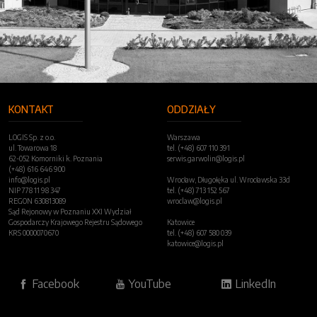
KONTAKT
ODDZIAŁY
LOGIS Sp. z o.o.
Warszawa
ul. Towarowa 18
tel. (+48) 607 110 391
62-052 Komorniki k. Poznania
serwis.garwolin@logis.pl
(+48) 616 646 900
info@logis.pl
Wrocław, Długołęka ul. Wrocławska 33d
NIP 778 11 98 347
tel. (+48) 713 152 567
REGON 630813089
wroclaw@logis.pl
Sąd Rejonowy w Poznaniu XXI Wydział
Gospodarczy Krajowego Rejestru Sądowego
Katowice
KRS 0000070670
tel. (+48) 607 580 039
katowice@logis.pl
Facebook
YouTube
LinkedIn